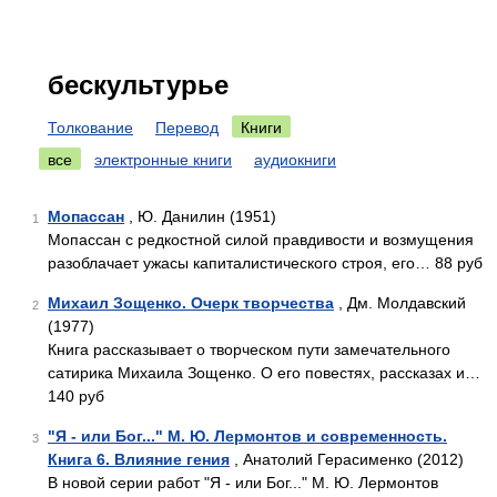
бескультурье
Толкование
Перевод
Книги
все
электронные книги
аудиокниги
Мопассан
, Ю. Данилин (1951)
1
Мопассан с редкостной силой правдивости и возмущения
разоблачает ужасы капиталистического строя, его… 88 руб
Михаил Зощенко. Очерк творчества
, Дм. Молдавский
2
(1977)
Книга рассказывает о творческом пути замечательного
сатирика Михаила Зощенко. О его повестях, рассказах и…
140 руб
"Я - или Бог..." М. Ю. Лермонтов и современность.
3
Книга 6. Влияние гения
, Анатолий Герасименко (2012)
В новой серии работ "Я - или Бог..." М. Ю. Лермонтов